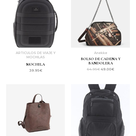
era:
es:
64.95€.
49.00€.
ARTICULOS DE VIAJE Y
Anekke
MOCHILAS
BOLSO DE CADENA Y
BANDOLERA
MOCHILA
64.95
€
49.00
€
39.95
€