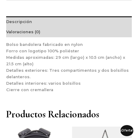
Descripción
Valoraciones (0)
Bolso bandolera fabricado en nylon
Forro con logotipo 100% poliéster
Medidas aproximadas: 29 cm (largo) x 10.5 cm (ancho) x
21.5 cm (alto)
Detalles exteriores: Tres compartimentos y dos bolsillos
delanteros.
Detalles interiores: varios bolsillos
Cierre con cremallera
Productos Relacionados
El
El
¡Oferta!
precio
precio
original
actual