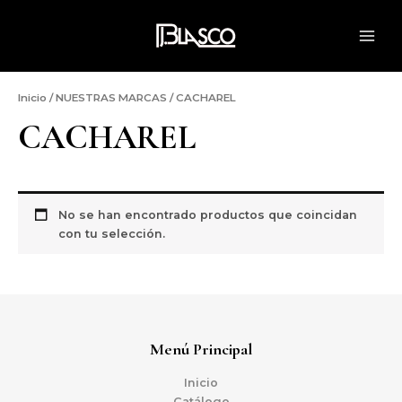
Ir
MAI
al
ME
contenido
Inicio
/
NUESTRAS MARCAS
/ CACHAREL
CACHAREL
No se han encontrado productos que coincidan
con tu selección.
Menú Principal
Inicio
Catálogo