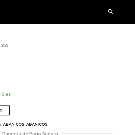
Buscar
NICO
ibles
TO
s:
ABANICOS
,
ABANICOS
Garantía de Pago Seguro