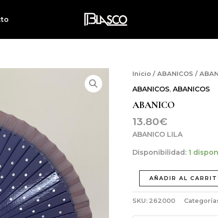
cto
ABANICO
Inicio
/
ABANICOS
/ ABA
cantidad
ABANICOS
,
ABANICOS
ABANICO
13.80
€
ABANICO LILA
Disponibilidad:
1 dispon
AÑADIR AL CARRI
SKU:
262000
Categoría