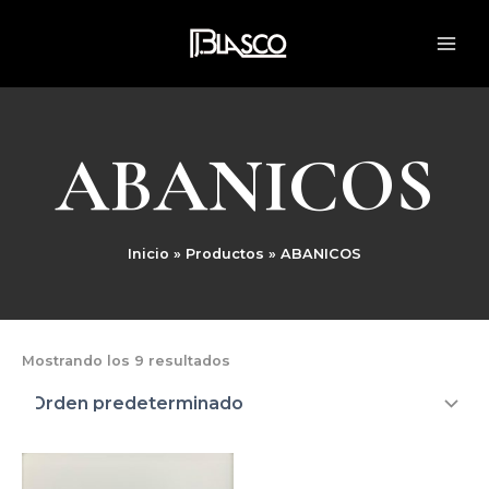
Ir
MAI
al
ME
contenido
ABANICOS
Inicio
Productos
ABANICOS
Mostrando los 9 resultados