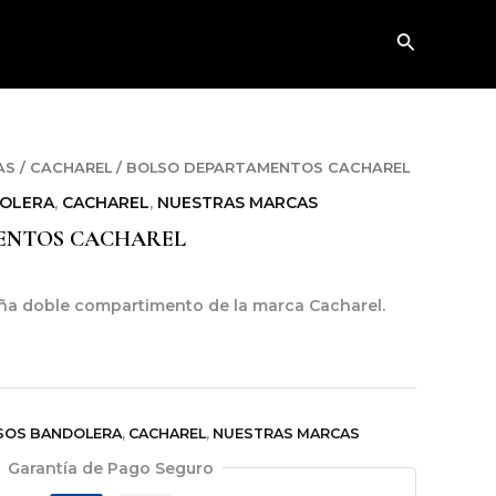
Buscar
AS
/
CACHAREL
/ BOLSO DEPARTAMENTOS CACHAREL
OLERA
,
CACHAREL
,
NUESTRAS MARCAS
ENTOS CACHAREL
ña doble compartimento de la marca Cacharel.
SOS BANDOLERA
,
CACHAREL
,
NUESTRAS MARCAS
Garantía de Pago Seguro