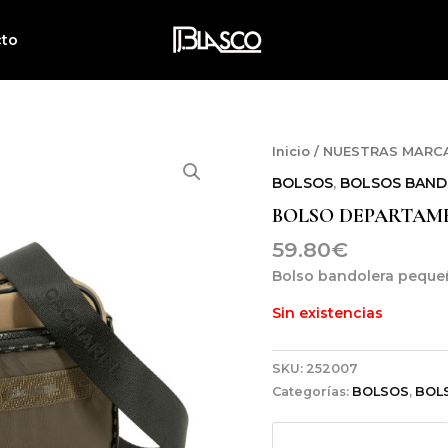
cto
Inicio
/
NUESTRAS MARC
BOLSOS
,
BOLSOS BAND
BOLSO DEPARTAM
59.80
€
Bolso bandolera peque
Sin existencias
SKU:
252007
Categorías:
BOLSOS
,
BOL