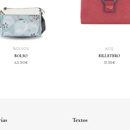
BOLSOS
ACQ
BOLSO
BILLETERO
43.90
€
31.55
€
ías
Textos