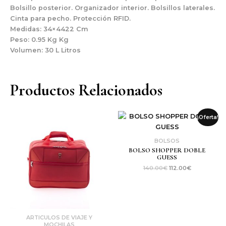
Bolsillo posterior. Organizador interior. Bolsillos laterales.
Cinta para pecho. Protección RFID.
Medidas: 34×4422 Cm
Peso: 0.95 Kg Kg
Volumen: 30 L Litros
Productos Relacionados
El
El
¡Oferta!
precio
precio
original
actual
era:
es:
BOLSOS
140.00€.
112.00€.
BOLSO SHOPPER DOBLE
GUESS
140.00
€
112.00
€
ARTICULOS DE VIAJE Y
MOCHILAS