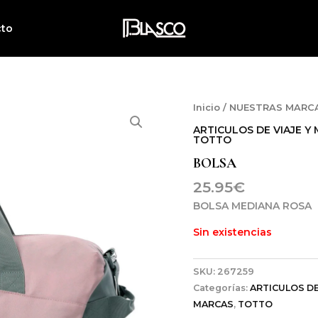
cto
Inicio
/
NUESTRAS MARC
ARTICULOS DE VIAJE Y
TOTTO
BOLSA
25.95
€
BOLSA MEDIANA ROSA
Sin existencias
SKU:
267259
Categorías:
ARTICULOS DE
MARCAS
,
TOTTO