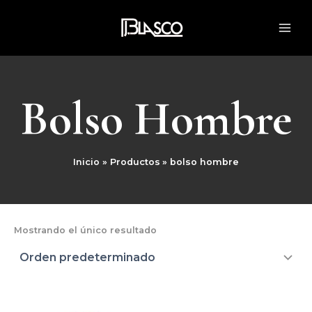
Ir
MAI
al
ME
contenido
Bolso Hombre
Inicio
Productos
bolso hombre
Mostrando el único resultado