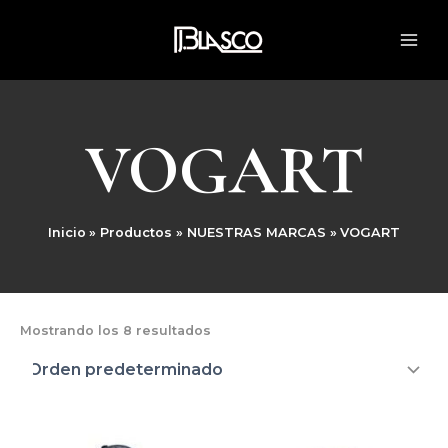
Ir
MAI
al
ME
contenido
VOGART
Inicio
Productos
NUESTRAS MARCAS
VOGART
Mostrando los 8 resultados